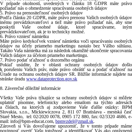
V prípade okolností, uvedených v článku 18 GDPR máte právo
požiadať nás o obmedzenie spracúvania osobných údajov
5.
Právo na prenositeľnosť osobných údajov
Podľa článku 20 GDPR, máte právo prenosu Vašich osobných údajov
inému prevádzkovateľovi a tiež máte právo požiadať nás, aby sme
poskytli Vaše osobné údaje, ktoré spracúvame, iným
prevádzkovateľom, ak je to technicky možné.
6.
Právo vzniesť námietku
Máte právo kedykoľvek vzniesť námietku voči spracúvaniu osobných
údajov na účely priameho marketingu nastalo bez Vášho súhlasu.
Takáto Vaša námietka má za následok okamžité ukončenie spracovania
Vašich údajov za účelom priameho marketingu.
7.
Právo podať sťažnosť u dozorného orgánu
Pokiaľ usúdite, že v oblasti ochrany osobných údajov došlo
k porušeniu Vašich práv, máte právo obrátiť sa a podať sťažnosť na
Úrade na ochranu osobných údajov SR. Bližšie informácie nájdete na
stránke úradu
www.dataprotection.gov.sk
8.
Záverečné dôležité informácie
Všetky Vaše práva týkajúce sa ochrany osobných údajov si môžete
uplatniť písomne, telefonicky alebo emailom na týchto adresách
a číslach, na ktorých aj zodpovieme Vaše ďalšie otázky:
BPM
Slovakia, s.r.o.,
Mickiewiczova
2, 811 07 Bratislava - mestská čas
Staré Mesto
, tel: 02/2020 0078, 0905 172 880, fax: 02/3320 4686, e
mail: info@bpm-educat.com,
bpmvzdel@zmail.sk
.
Zároveň si Vás dovoľujeme upozorniť, že v tomto prípade máme
povinnosť overiť Vašu totožnosť a identifikovať Vás ako oprávnenú