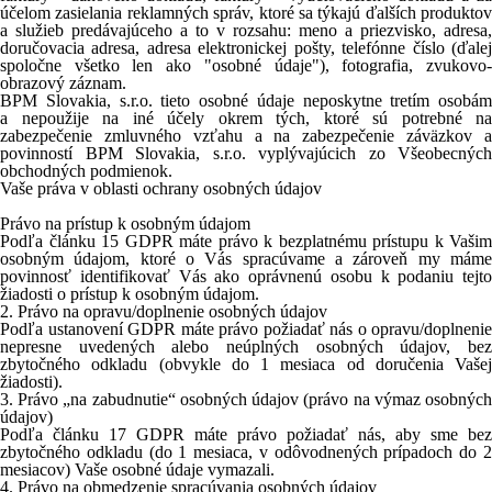
účelom zasielania reklamných správ, ktoré sa týkajú ďalších produktov
a služieb predávajúceho a to v rozsahu: meno a priezvisko, adresa,
doručovacia adresa, adresa elektronickej pošty, telefónne číslo (ďalej
spoločne všetko len ako "osobné údaje"), fotografia, zvukovo-
obrazový záznam.
BPM Slovakia, s.r.o. tieto osobné údaje neposkytne tretím osobám
a nepoužije na iné účely okrem tých, ktoré sú potrebné na
zabezpečenie zmluvného vzťahu a na zabezpečenie záväzkov a
povinností BPM Slovakia, s.r.o. vyplývajúcich zo Všeobecných
obchodných podmienok.
Vaše práva v oblasti ochrany osobných údajov
Právo na prístup k osobným údajom
Podľa článku 15 GDPR máte právo k bezplatnému prístupu k Vašim
osobným údajom, ktoré o Vás spracúvame a zároveň my máme
povinnosť identifikovať Vás ako oprávnenú osobu k podaniu tejto
žiadosti o prístup k osobným údajom.
2.
Právo na opravu/doplnenie osobných údajov
Podľa ustanovení GDPR máte právo požiadať nás o opravu/doplnenie
nepresne uvedených alebo neúplných osobných údajov, bez
zbytočného odkladu (obvykle do 1 mesiaca od doručenia Vašej
žiadosti).
3.
Právo „na zabudnutie“ osobných údajov (právo na výmaz osobnýc
údajov)
Podľa článku 17 GDPR máte právo požiadať nás, aby sme bez
zbytočného odkladu (do 1 mesiaca, v odôvodnených prípadoch do 2
mesiacov) Vaše osobné údaje vymazali.
4.
Právo na obmedzenie spracúvania osobných údajov