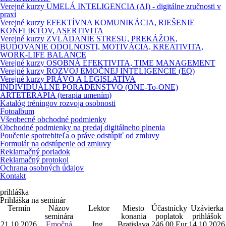
Verejné kurzy UMELÁ INTELIGENCIA (AI) - digitálne zručnosti v
praxi
Verejné kurzy EFEKTÍVNA KOMUNIKÁCIA, RIEŠENIE
KONFLIKTOV, ASERTIVITA
Verejné kurzy ZVLÁDANIE STRESU, PREKÁŽOK,
BUDOVANIE ODOLNOSTI, MOTIVÁCIA, KREATIVITA,
WORK-LIFE BALANCE
Verejné kurzy OSOBNÁ EFEKTIVITA, TIME MANAGEMENT
Verejné kurzy ROZVOJ EMOČNEJ INTELIGENCIE (EQ)
Verejné kurzy PRÁVO A LEGISLATÍVA
INDIVIDUÁLNE PORADENSTVO (ONE-To-ONE)
ARTETERAPIA (terapia umením)
Katalóg tréningov rozvoja osobnosti
Fotoalbum
Všeobecné obchodné podmienky
Obchodné podmienky na predaj digitálneho plnenia
Poučenie spotrebiteľa o práve odstúpiť od zmluvy
Formulár na odstúpenie od zmluvy
Reklamačný poriadok
Reklamačný protokol
Ochrana osobných údajov
Kontakt
prihláška
Prihláška na seminár
Termín
Názov
Lektor
Miesto
Účastnícky
Uzávierka
seminára
konania
poplatok
prihlášok
21.10.2026
Emočná
Ing.
Bratislava
246,00 Eur
14.10.2026