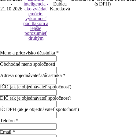
-
inteligencia -
Ľubica
(s DPH)
21.10.2026
ako zvládať
Karetková
emócie,
výkonnosť
pod tlakom a
lepšie
porozumieť
druhým
Meno a priezvisko účastníka
*
Obchodné meno spoločnosti
Adresa objednávateľa/účastníka
*
IČO (ak je objednávateľ spoločnosť)
DIČ (ak je objednávateľ spoločnosť)
IČ DPH (ak je objednávateľ spoločnosť)
Telefón
*
Email
*