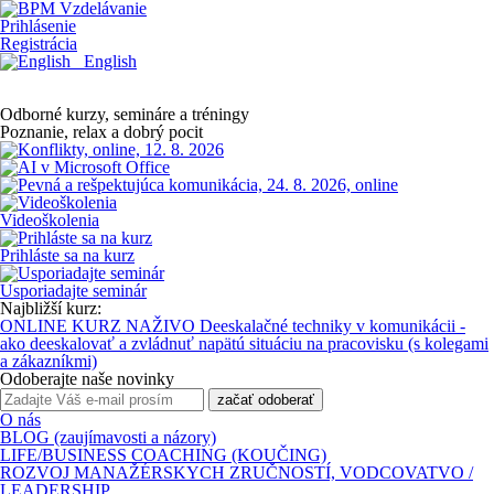
Prihlásenie
Registrácia
English
Odborné kurzy, semináre a tréningy
Poznanie, relax a dobrý pocit
Videoškolenia
Prihláste sa na kurz
Usporiadajte seminár
Najbližší kurz:
ONLINE KURZ NAŽIVO Deeskalačné techniky v komunikácii -
ako deeskalovať a zvládnuť napätú situáciu na pracovisku (s kolegami
a zákazníkmi)
Odoberajte naše novinky
začať odoberať
O nás
BLOG (zaujímavosti a názory)
LIFE/BUSINESS COACHING (KOUČING)
ROZVOJ MANAŽÉRSKYCH ZRUČNOSTÍ, VODCOVATVO /
LEADERSHIP