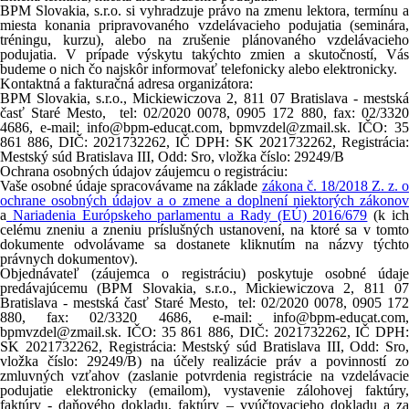
BPM Slovakia, s.r.o. si vyhradzuje právo na zmenu lektora, termínu a
miesta konania pripravovaného vzdelávacieho podujatia (seminára,
tréningu, kurzu), alebo na zrušenie plánovaného vzdelávacieho
podujatia. V prípade výskytu takýchto zmien a skutočností, Vás
budeme o nich čo najskôr informovať telefonicky alebo elektronicky.
Kontaktná a fakturačná adresa organizátora:
BPM Slovakia, s.r.o.,
Mickiewiczova
2, 811 07 Bratislava - mestsk
časť Staré Mesto
, tel: 02/2020 0078, 0905 172 880, fax: 02/332
4686, e-mail: info@bpm-educat.com, bpmvzdel@zmail.sk. IČO: 35
861 886, DIČ: 2021732262, IČ DPH: SK 2021732262, Registrácia:
Mestský súd Bratislava III, Odd: Sro, vložka číslo: 29249/B
Ochrana osobných údajov záujemcu o registráciu:
Vaše osobné údaje spracovávame na základe
zákona č. 18/2018 Z. z. 
ochrane osobných údajov a o zmene a doplnení niektorých zákonov
a
Nariadenia Európskeho parlamentu a Rady (EÚ) 2016/679
(k ic
celému zneniu a zneniu príslušných ustanovení, na ktoré sa v tomto
dokumente odvolávame sa dostanete kliknutím na názvy týchto
právnych dokumentov).
Objednávateľ (záujemca o registráciu) poskytuje osobné údaje
predávajúcemu
(BPM Slovakia, s.r.o.,
Mickiewiczova
2, 811 0
Bratislava - mestská časť Staré Mesto
, tel: 02/2020 0078, 0905 17
880, fax: 02/3320 4686, e-mail: info@bpm-educat.com,
bpmvzdel@zmail.sk. IČO: 35 861 886, DIČ: 2021732262, IČ DPH:
SK 2021732262, Registrácia: Mestský súd Bratislava III, Odd: Sro,
vložka číslo: 29249/B)
na účely realizácie práv a povinností z
zmluvných vzťahov (zaslanie potvrdenia registrácie na vzdelávacie
podujatie elektronicky (emailom), vystavenie zálohovej faktúry,
faktúry - daňového dokladu, faktúry – vyúčtovacieho dokladu a za