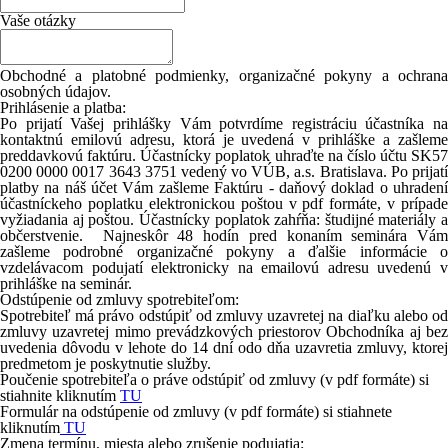
Vaše otázky
Obchodné a platobné podmienky, organizačné pokyny a ochrana
osobných údajov.
Prihlásenie a platba:
Po prijatí Vašej prihlášky Vám potvrdíme registráciu účastníka na
kontaktnú emilovú adresu, ktorá je uvedená v prihláške a zašleme
preddavkovú faktúru. Účastnícky poplatok uhraďte na číslo účtu
SK57
0200 0000 0017 3643 3751
vedený vo VÚB, a.s. Bratislava. Po prijat
platby na náš účet Vám zašleme Faktúru - daňový doklad o uhradení
účastníckeho poplatku elektronickou poštou v pdf formáte, v prípade
vyžiadania aj poštou. Účastnícky poplatok zahŕňa: študijné materiály a
občerstvenie. Najneskôr 48 hodín pred konaním seminára Vám
zašleme podrobné organizačné pokyny a ďalšie informácie o
vzdelávacom podujatí elektronicky na emailovú adresu uvedenú v
prihláške na seminár.
Odstúpenie od zmluvy spotrebiteľom:
Spotrebiteľ má právo odstúpiť od zmluvy uzavretej na diaľku alebo od
zmluvy uzavretej mimo prevádzkových priestorov Obchodníka aj bez
uvedenia dôvodu v lehote do 14 dní odo dňa uzavretia zmluvy, ktorej
predmetom je poskytnutie služby.
Poučenie spotrebiteľa o práve odstúpiť od zmluvy
(v pdf formáte)
si
stiahnite kliknutím
TU
Formulár na odstúpenie od zmluvy
(v pdf formáte)
si stiahnete
kliknutím
TU
Zmena termínu, miesta alebo zrušenie podujatia: