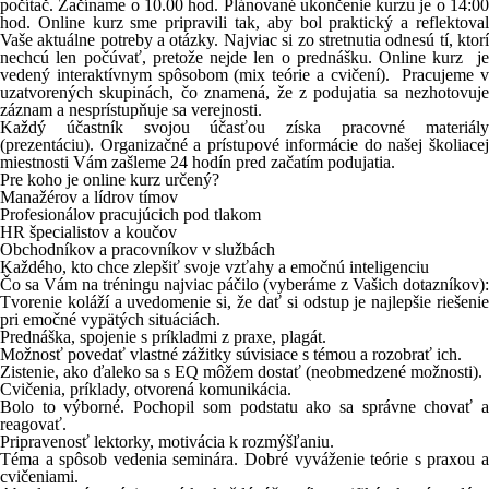
počítač. Začíname
o 10.00 hod.
Plánované ukončenie kurzu je o
14:0
hod.
Online kurz sme pripravili tak, aby bol praktický a reflektova
Vaše aktuálne potreby a otázky. Najviac si zo stretnutia odnesú tí, ktorí
nechcú len počúvať, pretože nejde len o prednášku. Online kurz je
vedený interaktívnym spôsobom (mix teórie a cvičení). Pracujeme v
uzatvorených skupinách, čo znamená, že z podujatia sa nezhotovuje
záznam a nesprístupňuje sa verejnosti.
Každý účastník svojou účasťou získa pracovné materiály
(prezentáciu). Organizačné a prístupové informácie do našej školiacej
miestnosti Vám zašleme 24 hodín pred začatím podujatia.
Pre koho je online kurz určený?
Manažérov a lídrov tímov
Profesionálov pracujúcich pod tlakom
HR špecialistov a koučov
Obchodníkov a pracovníkov v službách
Každého, kto chce zlepšiť svoje vzťahy a emočnú inteligenciu
Čo sa Vám na tréningu najviac páčilo (vyberáme z Vašich dotazníkov):
Tvorenie koláží a uvedomenie si, že dať si odstup je najlepšie riešenie
pri emočné vypätých situáciách.
Prednáška, spojenie s príkladmi z praxe, plagát.
Možnosť povedať vlastné zážitky súvisiace s témou a rozobrať ich.
Zistenie, ako ďaleko sa s EQ môžem dostať (neobmedzené možnosti).
Cvičenia, príklady, otvorená komunikácia.
Bolo to výborné. Pochopil som podstatu ako sa správne chovať a
reagovať.
Pripravenosť lektorky, motivácia k rozmýšľaniu.
Téma a spôsob vedenia seminára. Dobré vyváženie teórie s praxou a
cvičeniami.