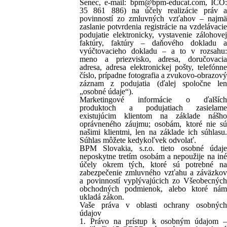
Senec, e-mail: bpm@bpm-educat.com, IČO:
35 861 886) na účely realizácie práv a
povinností zo zmluvných vzťahov – najmä
zaslanie potvrdenia registrácie na vzdelávacie
podujatie elektronicky, vystavenie zálohovej
faktúry, faktúry – daňového dokladu a
vyúčtovacieho dokladu – a to v rozsahu:
meno a priezvisko, adresa, doručovacia
adresa, adresa elektronickej pošty, telefónne
číslo, prípadne fotografia a zvukovo-obrazový
záznam z podujatia (ďalej spoločne len
„osobné údaje“).
Marketingové informácie o ďalších
produktoch a podujatiach zasielame
existujúcim klientom na základe nášho
oprávneného záujmu; osobám, ktoré nie sú
našimi klientmi, len na základe ich súhlasu.
Súhlas môžete kedykoľvek odvolať.
BPM Slovakia, s.r.o. tieto osobné údaje
neposkytne tretím osobám a nepoužije na iné
účely okrem tých, ktoré sú potrebné na
zabezpečenie zmluvného vzťahu a záväzkov
a povinností vyplývajúcich zo Všeobecných
obchodných podmienok, alebo ktoré nám
ukladá zákon.
Vaše práva v oblasti ochrany osobných
údajov
1. Právo na prístup k osobným údajom –