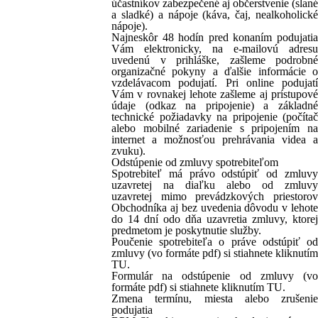
účastníkov zabezpečené aj občerstvenie (slané
a sladké) a nápoje (káva, čaj, nealkoholické
nápoje).
Najneskôr 48 hodín pred konaním podujatia
Vám elektronicky, na e-mailovú adresu
uvedenú v prihláške, zašleme podrobné
organizačné pokyny a ďalšie informácie o
vzdelávacom podujatí. Pri online podujatí
Vám v rovnakej lehote zašleme aj prístupové
údaje (odkaz na pripojenie) a základné
technické požiadavky na pripojenie (počítač
alebo mobilné zariadenie s pripojením na
internet a možnosťou prehrávania videa a
zvuku).
Odstúpenie od zmluvy spotrebiteľom
Spotrebiteľ má právo odstúpiť od zmluvy
uzavretej na diaľku alebo od zmluvy
uzavretej mimo prevádzkových priestorov
Obchodníka aj bez uvedenia dôvodu v lehote
do 14 dní odo dňa uzavretia zmluvy, ktorej
predmetom je poskytnutie služby.
Poučenie spotrebiteľa o práve odstúpiť od
zmluvy (vo formáte pdf) si stiahnete kliknutím
TU.
Formulár na odstúpenie od zmluvy (vo
formáte pdf) si stiahnete kliknutím TU.
Zmena termínu, miesta alebo zrušenie
podujatia