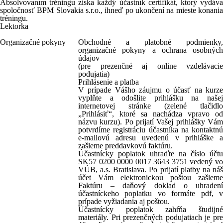
Absolvovaním tréningu získa každý účastník
certifikát
, ktorý vydáv
spoločnosť BPM Slovakia s.r.o., ihneď po ukončení na mieste konania
tréningu.
Lektorka
Organizačné pokyny
Obchodné a platobné podmienky,
organizačné pokyny a ochrana osobných
údajov
(pre prezenčné aj online vzdelávacie
podujatia)
Prihlásenie a platba
V prípade Vášho záujmu o účasť na kurze
vyplňte a odošlite prihlášku na našej
internetovej stránke (zelené tlačidlo
„Prihlásiť“, ktoré sa nachádza vpravo od
názvu kurzu). Po prijatí Vašej prihlášky Vám
potvrdíme registráciu účastníka na kontaktnú
e-mailovú adresu uvedenú v prihláške a
zašleme preddavkovú faktúru.
Účastnícky poplatok uhraďte na číslo účtu
SK57 0200 0000 0017 3643 3751
vedený v
VÚB, a.s. Bratislava. Po prijatí platby na náš
účet Vám elektronickou poštou zašleme
Faktúru – daňový doklad o uhradení
účastníckeho poplatku vo formáte pdf, v
prípade vyžiadania aj poštou.
Účastnícky poplatok zahŕňa študijné
materiály. Pri prezenčných podujatiach je pre