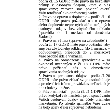
podľa čl. 15 GDPR máte právo na bezplatný
prístup k osobným údajom, ktoré o Vás
spracúvame; zároveň sme povinní overiť
Vašu totožnosť ako oprávnenej osoby.
2. Právo na opravu a doplnenie – podľa čl. 16
GDPR máte právo požiadať nás o opravu
alebo doplnenie nepresných alebo neúplných
osobných údajov bez zbytočného odkladu
(spravidla do 1 mesiaca od doručenia
žiadosti).
3. Právo na výmaz („právo na zabudnutie“) –
podľa čl. 17 GDPR máte právo požiadať, aby
sme bez zbytočného odkladu (do 1 mesiaca, v
odôvodnených prípadoch do 2 mesiacov)
Vaše osobné údaje vymazali.
4. Právo na obmedzenie spracúvania – za
okolností uvedených v čl. 18 GDPR máte
právo požiadať nás o obmedzenie
spracúvania osobných údajov.
5. Právo na prenosnosť údajov – podľa čl. 20
GDPR máte právo získať svoje osobné údaje
a preniesť ich inému prevádzkovateľovi, ak je
to technicky možné.
6. Právo namietať – podľa čl. 21 GDPR máte
právo kedykoľvek namietať proti spracúvaniu
Vašich osobných údajov na účely priameho
marketingu. Po takejto námietke Vaše údaje
na tieto účely ďalej spracúvať nebudeme.