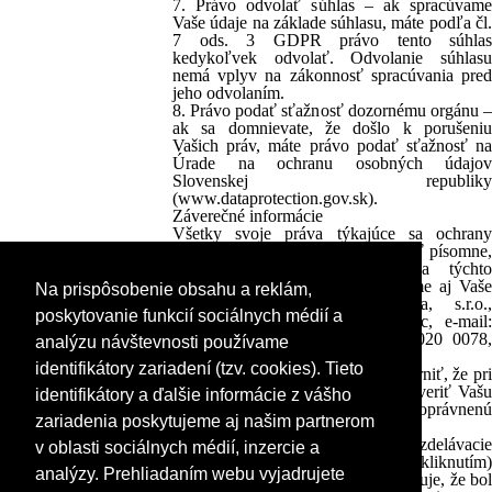
7. Právo odvolať súhlas – ak spracúvame
Vaše údaje na základe súhlasu, máte podľa čl.
7 ods. 3 GDPR právo tento súhlas
kedykoľvek odvolať. Odvolanie súhlasu
nemá vplyv na zákonnosť spracúvania pred
jeho odvolaním.
8. Právo podať sťažnosť dozornému orgánu –
ak sa domnievate, že došlo k porušeniu
Vašich práv, máte právo podať sťažnosť na
Úrade na ochranu osobných údajov
Slovenskej republiky
(www.dataprotection.gov.sk).
Záverečné informácie
Všetky svoje práva týkajúce sa ochrany
osobných údajov si môžete uplatniť písomne,
telefonicky alebo e-mailom na týchto
kontaktoch, na ktorých zodpovieme aj Vaše
Na prispôsobenie obsahu a reklám,
ďalšie otázky: BPM Slovakia, s.r.o.,
poskytovanie funkcií sociálnych médií a
Lichnerova 91/27, 903 01 Senec, e-mail:
bpm@bpm-educat.com, tel.: 02/2020 0078,
analýzu návštevnosti používame
0905 172 880.
identifikátory zariadení (tzv. cookies). Tieto
Zároveň si Vás dovoľujeme upozorniť, že pri
uplatnení práv máme povinnosť overiť Vašu
identifikátory a ďalšie informácie z vášho
totožnosť a identifikovať Vás ako oprávnenú
zariadenia poskytujeme aj našim partnerom
osobu na podanie žiadosti.
Záujemca o registráciu na vzdelávacie
v oblasti sociálnych médií, inzercie a
podujatie potvrdením (odkliknutím)
analýzy. Prehliadaním webu vyjadrujete
príslušného poľa v prihláške vyjadruje, že bol