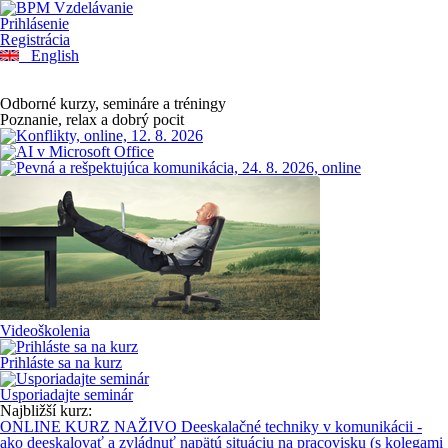
Prihlásenie
Registrácia
English
Odborné kurzy, semináre a tréningy
Poznanie, relax a dobrý pocit
Videoškolenia
Prihláste sa na kurz
Usporiadajte seminár
Najbližší kurz:
ONLINE KURZ NAŽIVO Deeskalačné techniky v komunikácii -
ako deeskalovať a zvládnuť napätú situáciu na pracovisku (s kolegami