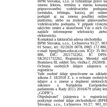
BPM Slovakia, s.r.o. si vyhradzuje právo na
zmenu lektora, termínu a miesta konania
pripravovaného vzdelávacieho podujatia
(seminára, tréningu, kurzu), pri online
podujatí aj na zmenu použitej online
platformy, alebo na zrušenie plánovaného
vzdelávacieho podujatia. V prípade výskytu
takýchto zmien a skutočností Vás o nich čo
najskôr informujeme telefonicky alebo
elektronicky.
Kontaktná a fakturačná adresa obchodníka
BPM Slovakia, s.r.o., Lichnerova 91/27, 903
01 Senec, tel.: 02/2020 0078, 0905 172 880,
e-mail: bpm@bpm-educat.com. IČO: 35 861
886, DIČ: 2021732262, IČ DPH:
SK2021732262, Registrácia: Mestský súd
Bratislava III, oddiel: Sro, vložka č. 29249/B.
Ochrana osobných údajov záujemcu o
registráciu
Vaše osobné údaje spracúvame na základe
zákona č. 18/2018 Z. z. o ochrane osobných
údajov a o zmene a doplnení niektorých
zákonov a Nariadenia Európskeho
parlamentu a Rady (EÚ) 2016/679 (ďalej len
„GDPR“).
Objednávateľ (záujemca o registráciu)
poskytuje osobné údaje obchodníkovi (BPM
Slovakia, s.r.o., Lichnerova 91/27, 903 01