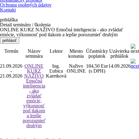
Ochrana osobných údajov
Kontakt
prihláška
Detail semináru / školenia
ONLINE KURZ NAŽIVO Emočná inteligencia - ako zvládať
emócie, výkonnosť pod tlakom a lepšie porozumieť druhým
prihlásiť
Termín
Názov
Lektor
Miesto
Účastnícky
Uzávierka
seminára
konania
poplatok
prihlášok
21.09.2026
ONLINE
Ing.
Naživo
184,50 Eur
14.09.2026
-
KURZ
Ľubica
ONLINE
(s DPH)
21.09.2026
NAŽIVO
Karetková
Emočná
inteligencia
- ako
zvládať
emócie,
výkonnosť
pod tlakom
a lepšie
porozumieť
druhým