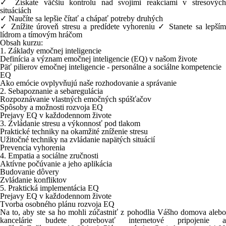
✓ Získate väčšiu kontrolu nad svojimi reakciami v stresových
situáciách
✓ Naučíte sa lepšie čítať a chápať potreby druhých
✓ Znížite úroveň stresu a predídete vyhoreniu ✓ Stanete sa lepším
lídrom a tímovým hráčom
Obsah kurzu:
1. Základy emočnej inteligencie
Definícia a význam emočnej inteligencie (EQ) v našom živote
Päť pilierov emočnej inteligencie - personálne a sociálne kompetencie
EQ
Ako emócie ovplyvňujú naše rozhodovanie a správanie
2. Sebapoznanie a sebaregulácia
Rozpoznávanie vlastných emočných spúšťačov
Spôsoby a možnosti rozvoja EQ
Prejavy EQ v každodennom živote
3. Zvládanie stresu a výkonnosť pod tlakom
Praktické techniky na okamžité zníženie stresu
Užitočné techniky na zvládanie napätých situácií
Prevencia vyhorenia
4. Empatia a sociálne zručnosti
Aktívne počúvanie a jeho aplikácia
Budovanie dôvery
Zvládanie konfliktov
5. Praktická implementácia EQ
Prejavy EQ v každodennom živote
Tvorba osobného plánu rozvoja EQ
Na to, aby ste sa ho mohli zúčastniť z pohodlia Vášho domova alebo
kancelárie budete potrebovať internetové pripojenie a