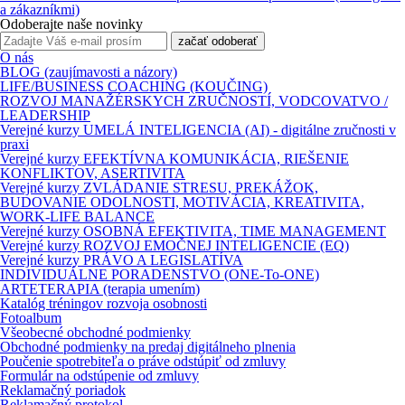
a zákazníkmi)
Odoberajte naše novinky
začať odoberať
O nás
BLOG (zaujímavosti a názory)
LIFE/BUSINESS COACHING (KOUČING)
ROZVOJ MANAŽÉRSKYCH ZRUČNOSTÍ, VODCOVATVO /
LEADERSHIP
Verejné kurzy UMELÁ INTELIGENCIA (AI) - digitálne zručnosti v
praxi
Verejné kurzy EFEKTÍVNA KOMUNIKÁCIA, RIEŠENIE
KONFLIKTOV, ASERTIVITA
Verejné kurzy ZVLÁDANIE STRESU, PREKÁŽOK,
BUDOVANIE ODOLNOSTI, MOTIVÁCIA, KREATIVITA,
WORK-LIFE BALANCE
Verejné kurzy OSOBNÁ EFEKTIVITA, TIME MANAGEMENT
Verejné kurzy ROZVOJ EMOČNEJ INTELIGENCIE (EQ)
Verejné kurzy PRÁVO A LEGISLATÍVA
INDIVIDUÁLNE PORADENSTVO (ONE-To-ONE)
ARTETERAPIA (terapia umením)
Katalóg tréningov rozvoja osobnosti
Fotoalbum
Všeobecné obchodné podmienky
Obchodné podmienky na predaj digitálneho plnenia
Poučenie spotrebiteľa o práve odstúpiť od zmluvy
Formulár na odstúpenie od zmluvy
Reklamačný poriadok
Reklamačný protokol