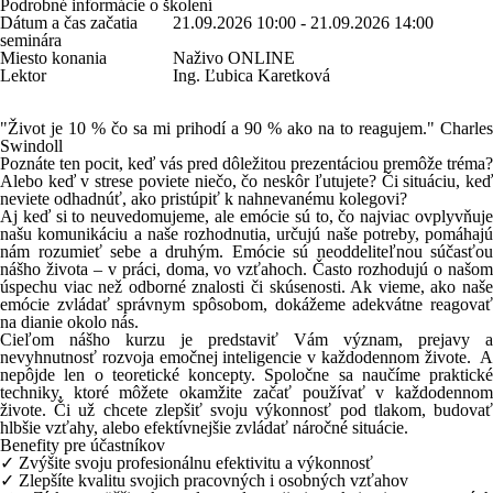
Podrobné informácie o školení
Dátum a čas začatia
21.09.2026 10:00 - 21.09.2026 14:00
seminára
Miesto konania
Naživo ONLINE
Lektor
Ing. Ľubica Karetková
"Život je 10 % čo sa mi prihodí a 90 % ako na to reagujem." Charles
Swindoll
Poznáte ten pocit, keď vás pred dôležitou prezentáciou premôže tréma?
Alebo keď v strese poviete niečo, čo neskôr ľutujete? Či situáciu, keď
neviete odhadnúť, ako pristúpiť k nahnevanému kolegovi?
Aj keď si to neuvedomujeme, ale emócie sú to, čo najviac ovplyvňuje
našu komunikáciu a naše rozhodnutia, určujú naše potreby, pomáhajú
nám rozumieť sebe a druhým. Emócie sú neoddeliteľnou súčasťou
nášho života – v práci, doma, vo vzťahoch. Často rozhodujú o našom
úspechu viac než odborné znalosti či skúsenosti. Ak vieme, ako naše
emócie zvládať správnym spôsobom, dokážeme adekvátne reagovať
na dianie okolo nás.
Cieľom nášho kurzu
je predstaviť Vám význam, prejavy a
nevyhnutnosť rozvoja emočnej inteligencie v každodennom živote. A
nepôjde len o teoretické koncepty. Spoločne sa naučíme praktické
techniky, ktoré môžete okamžite začať používať v každodennom
živote. Či už chcete zlepšiť svoju výkonnosť pod tlakom, budovať
hlbšie vzťahy, alebo efektívnejšie zvládať náročné situácie.
Benefity pre účastníkov
✓ Zvýšite svoju profesionálnu efektivitu a výkonnosť
✓ Zlepšíte kvalitu svojich pracovných i osobných vzťahov