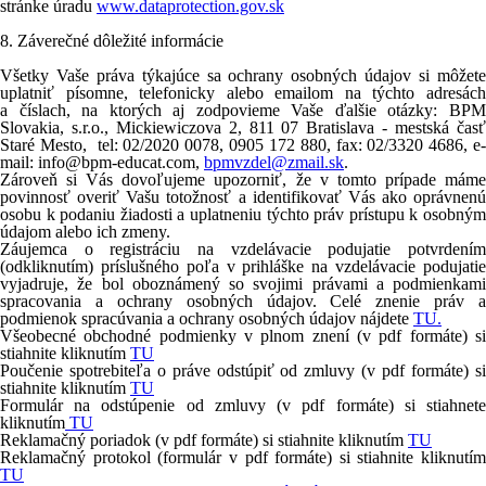
stránke úradu
www.dataprotection.gov.sk
8.
Záverečné dôležité informácie
Všetky Vaše práva týkajúce sa ochrany osobných údajov si môžete
uplatniť písomne, telefonicky alebo emailom na týchto adresách
a číslach, na ktorých aj zodpovieme Vaše ďalšie otázky:
BPM
Slovakia, s.r.o.,
Mickiewiczova
2, 811 07 Bratislava - mestská čas
Staré Mesto
, tel: 02/2020 0078, 0905 172 880, fax: 02/3320 4686, e
mail: info@bpm-educat.com,
bpmvzdel@zmail.sk
.
Zároveň si Vás dovoľujeme upozorniť, že v tomto prípade máme
povinnosť overiť Vašu totožnosť a identifikovať Vás ako oprávnenú
osobu k podaniu žiadosti a uplatneniu týchto práv prístupu k osobným
údajom alebo ich zmeny.
Záujemca o registráciu na vzdelávacie podujatie potvrdením
(odkliknutím) príslušného poľa v prihláške na vzdelávacie podujatie
vyjadruje, že bol oboznámený so svojimi právami a podmienkami
spracovania a ochrany osobných údajov. Celé znenie práv a
podmienok spracúvania a ochrany osobných údajov nájdete
TU.
Všeobecné obchodné podmienky v plnom znení (v pdf formáte) si
stiahnite kliknutím
TU
Poučenie spotrebiteľa o práve odstúpiť od zmluvy
(v pdf formáte)
s
stiahnite kliknutím
TU
Formulár na odstúpenie od zmluvy
(v pdf formáte)
si stiahnet
kliknutím
TU
Reklamačný poriadok
(v pdf formáte) si stiahnite kliknutím
TU
Reklamačný protokol (formulár v pdf formáte) si stiahnite kliknutím
TU