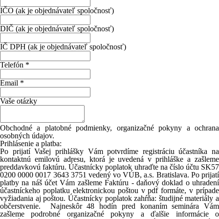
IČO (ak je objednávateľ spoločnosť)
DIČ (ak je objednávateľ spoločnosť)
IČ DPH (ak je objednávateľ spoločnosť)
Telefón
*
Email
*
Vaše otázky
Obchodné a platobné podmienky, organizačné pokyny a ochrana
osobných údajov.
Prihlásenie a platba:
Po prijatí Vašej prihlášky Vám potvrdíme registráciu účastníka na
kontaktnú emilovú adresu, ktorá je uvedená v prihláške a zašleme
preddavkovú faktúru. Účastnícky poplatok uhraďte na číslo účtu
SK57
0200 0000 0017 3643 3751
vedený vo VÚB, a.s. Bratislava. Po prijat
platby na náš účet Vám zašleme Faktúru - daňový doklad o uhradení
účastníckeho poplatku elektronickou poštou v pdf formáte, v prípade
vyžiadania aj poštou. Účastnícky poplatok zahŕňa: študijné materiály a
občerstvenie. Najneskôr 48 hodín pred konaním seminára Vám
zašleme podrobné organizačné pokyny a ďalšie informácie o