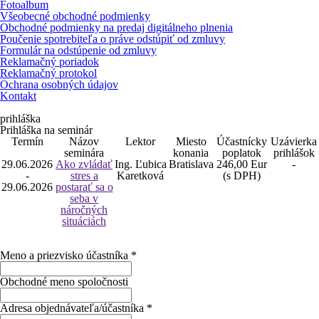
Fotoalbum
Všeobecné obchodné podmienky
Obchodné podmienky na predaj digitálneho plnenia
Poučenie spotrebiteľa o práve odstúpiť od zmluvy
Formulár na odstúpenie od zmluvy
Reklamačný poriadok
Reklamačný protokol
Ochrana osobných údajov
Kontakt
prihláška
Prihláška na seminár
Termín
Názov
Lektor
Miesto
Účastnícky
Uzávierka
seminára
konania
poplatok
prihlášok
29.06.2026
Ako zvládať
Ing. Ľubica
Bratislava
246,00 Eur
-
-
stres a
Karetková
(s DPH)
29.06.2026
postarať sa o
seba v
náročných
situáciách
Meno a priezvisko účastníka
*
Obchodné meno spoločnosti
Adresa objednávateľa/účastníka
*