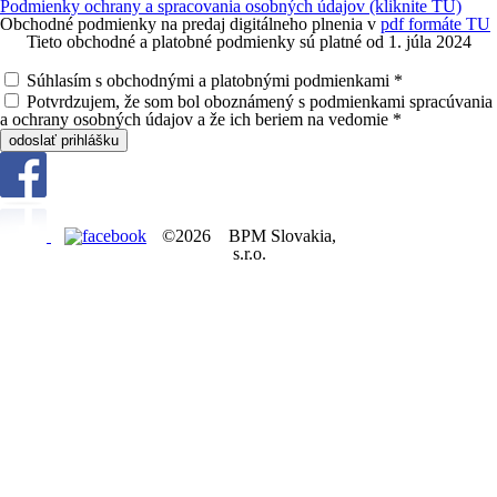
Podmienky ochrany a spracovania osobných údajov (kliknite TU)
Obchodné podmienky na predaj digitálneho plnenia v
pdf formáte TU
Tieto obchodné a platobné podmienky sú platné od 1. júla 2024
Súhlasím s obchodnými a platobnými podmienkami
*
Potvrdzujem, že som bol oboznámený s podmienkami spracúvania
a ochrany osobných údajov a že ich beriem na vedomie
*
odoslať prihlášku
©2026 BPM Slovakia,
s.r.o.