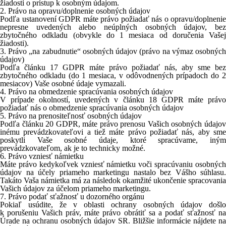
žiadosti o prístup k osobným údajom.
2.
Právo na opravu/doplnenie osobných údajov
Podľa ustanovení GDPR máte právo požiadať nás o opravu/doplnenie
nepresne uvedených alebo neúplných osobných údajov, bez
zbytočného odkladu (obvykle do 1 mesiaca od doručenia Vašej
žiadosti).
3.
Právo „na zabudnutie“ osobných údajov (právo na výmaz osobnýc
údajov)
Podľa článku 17 GDPR máte právo požiadať nás, aby sme bez
zbytočného odkladu (do 1 mesiaca, v odôvodnených prípadoch do 2
mesiacov) Vaše osobné údaje vymazali.
4.
Právo na obmedzenie spracúvania osobných údajov
V prípade okolností, uvedených v článku 18 GDPR máte právo
požiadať nás o obmedzenie spracúvania osobných údajov
5.
Právo na prenositeľnosť osobných údajov
Podľa článku 20 GDPR, máte právo prenosu Vašich osobných údajov
inému prevádzkovateľovi a tiež máte právo požiadať nás, aby sme
poskytli Vaše osobné údaje, ktoré spracúvame, iným
prevádzkovateľom, ak je to technicky možné.
6.
Právo vzniesť námietku
Máte právo kedykoľvek vzniesť námietku voči spracúvaniu osobných
údajov na účely priameho marketingu nastalo bez Vášho súhlasu.
Takáto Vaša námietka má za následok okamžité ukončenie spracovania
Vašich údajov za účelom priameho marketingu.
7.
Právo podať sťažnosť u dozorného orgánu
Pokiaľ usúdite, že v oblasti ochrany osobných údajov došlo
k porušeniu Vašich práv, máte právo obrátiť sa a podať sťažnosť na
Úrade na ochranu osobných údajov SR. Bližšie informácie nájdete na