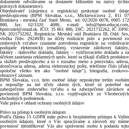
dokumente odvolávame sa dostanete kliknutím na názvy týchto
právnych dokumentov).
Objednávateľ (záujemca o registráciu) poskytuje osobné údaje
predávajúcemu
(BPM Slovakia, s.r.o.,
Mickiewiczova
2, 811 0
Bratislava - mestská časť Staré Mesto
, tel: 02/2020 0078, 0905 17
880, fax: 02/3320 4686, e-mail: info@bpm-educat.com,
bpmvzdel@zmail.sk. IČO: 35 861 886, DIČ: 2021732262, IČ DPH:
SK 2021732262, Registrácia: Mestský súd Bratislava III, Odd: Sro,
vložka číslo: 29249/B)
na účely realizácie práv a povinností z
zmluvných vzťahov (zaslanie potvrdenia registrácie na vzdelávacie
podujatie elektronicky (emailom), vystavenie zálohovej faktúry,
faktúry - daňového dokladu, faktúry – vyúčtovacieho dokladu a za
účelom zasielania reklamných správ, ktoré sa týkajú ďalších produktov
a služieb predávajúceho a to v rozsahu: meno a priezvisko, adresa,
doručovacia adresa, adresa elektronickej pošty, telefónne číslo (ďalej
spoločne všetko len ako "osobné údaje"), fotografia, zvukovo-
obrazový záznam.
BPM Slovakia, s.r.o. tieto osobné údaje neposkytne tretím osobám
a nepoužije na iné účely okrem tých, ktoré sú potrebné na
zabezpečenie zmluvného vzťahu a na zabezpečenie záväzkov a
povinností BPM Slovakia, s.r.o. vyplývajúcich zo Všeobecných
obchodných podmienok.
Vaše práva v oblasti ochrany osobných údajov
Právo na prístup k osobným údajom
Podľa článku 15 GDPR máte právo k bezplatnému prístupu k Vašim
osobným údajom, ktoré o Vás spracúvame a zároveň my máme
povinnosť identifikovať Vás ako oprávnenú osobu k podaniu tejto