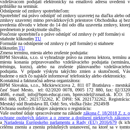
vzdelávacom podujatí elektronicky na emailovú adresu uvedenú v
prihláške na seminár.
Odstúpenie od zmluvy spotrebiteľom:
Spotrebiteľ má právo odstúpiť od zmluvy uzavretej na diaľku alebo od
zmluvy uzavretej mimo prevádzkových priestorov Obchodníka aj bez
uvedenia dôvodu v lehote do 14 dní odo dňa uzavretia zmluvy, ktorej
predmetom je poskytnutie služby.
Poučenie spotrebiteľa o práve odstúpiť od zmluvy
(v pdf formáte)
si
stiahnite kliknutím
TU
Formulár na odstúpenie od zmluvy
(v pdf formáte)
si stiahnete
kliknutím
TU
Zmena termínu, miesta alebo zrušenie podujatia:
BPM Slovakia, s.r.o. si vyhradzuje právo na zmenu lektora, termínu a
miesta konania pripravovaného vzdelávacieho podujatia (seminára,
tréningu, kurzu), alebo na zrušenie plánovaného vzdelávacieho
podujatia. V prípade výskytu takýchto zmien a skutočností, Vás
budeme o nich čo najskôr informovať telefonicky alebo elektronicky.
Kontaktná a fakturačná adresa organizátora:
BPM Slovakia, s.r.o.,
Mickiewiczova
2, 811 07 Bratislava - mestsk
časť Staré Mesto
, tel: 02/2020 0078, 0905 172 880, fax: 02/332
4686, e-mail: info@bpm-educat.com, bpmvzdel@zmail.sk. IČO: 35
861 886, DIČ: 2021732262, IČ DPH: SK 2021732262, Registrácia:
Mestský súd Bratislava III, Odd: Sro, vložka číslo: 29249/B
Ochrana osobných údajov záujemcu o registráciu:
Vaše osobné údaje spracovávame na základe
zákona č. 18/2018 Z. z. 
ochrane osobných údajov a o zmene a doplnení niektorých zákonov
a
Nariadenia Európskeho parlamentu a Rady (EÚ) 2016/679
(k ic
celému zneniu a zneniu príslušných ustanovení, na ktoré sa v tomto