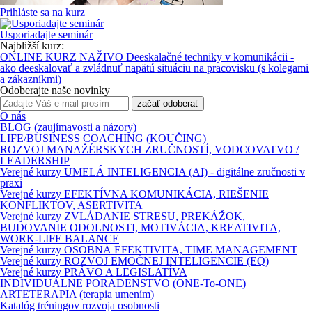
Prihláste sa na kurz
Usporiadajte seminár
Najbližší kurz:
ONLINE KURZ NAŽIVO Deeskalačné techniky v komunikácii -
ako deeskalovať a zvládnuť napätú situáciu na pracovisku (s kolegami
a zákazníkmi)
Odoberajte naše novinky
začať odoberať
O nás
BLOG (zaujímavosti a názory)
LIFE/BUSINESS COACHING (KOUČING)
ROZVOJ MANAŽÉRSKYCH ZRUČNOSTÍ, VODCOVATVO /
LEADERSHIP
Verejné kurzy UMELÁ INTELIGENCIA (AI) - digitálne zručnosti v
praxi
Verejné kurzy EFEKTÍVNA KOMUNIKÁCIA, RIEŠENIE
KONFLIKTOV, ASERTIVITA
Verejné kurzy ZVLÁDANIE STRESU, PREKÁŽOK,
BUDOVANIE ODOLNOSTI, MOTIVÁCIA, KREATIVITA,
WORK-LIFE BALANCE
Verejné kurzy OSOBNÁ EFEKTIVITA, TIME MANAGEMENT
Verejné kurzy ROZVOJ EMOČNEJ INTELIGENCIE (EQ)
Verejné kurzy PRÁVO A LEGISLATÍVA
INDIVIDUÁLNE PORADENSTVO (ONE-To-ONE)
ARTETERAPIA (terapia umením)
Katalóg tréningov rozvoja osobnosti