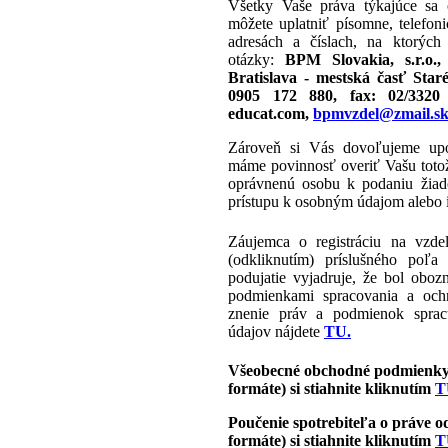
Všetky Vaše práva týkajúce sa 
môžete uplatniť písomne, telefon
adresách a číslach, na ktorých
otázky:
BPM Slovakia, s.r.o.
Bratislava - mestská časť Star
0905 172 880, fax: 02/3320
educat.com,
bpmvzdel@zmail.s
Zároveň si Vás dovoľujeme upo
máme povinnosť overiť Vašu totož
oprávnenú osobu k podaniu žiado
prístupu k osobným údajom alebo 
Záujemca o registráciu na vzdel
(odkliknutím) príslušného poľa
podujatie vyjadruje, že bol obo
podmienkami spracovania a och
znenie práv a podmienok sprac
údajov nájdete
TU.
Všeobecné obchodné podmienky 
formáte) si stiahnite kliknutím
T
Poučenie spotrebiteľa o práve 
formáte)
si stiahnite kliknutím
T