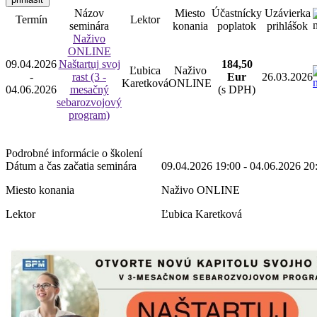
Názov
Miesto
Účastnícky
Uzávierka
Termín
Lektor
seminára
konania
poplatok
prihlášok
Naživo
ONLINE
09.04.2026
Naštartuj svoj
184,50
Ľubica
Naživo
-
rast (3 -
Eur
26.03.2026
Karetková
ONLINE
04.06.2026
mesačný
(s DPH)
sebarozvojový
program)
Podrobné informácie o školení
Dátum a čas začatia seminára
09.04.2026 19:00 - 04.06.2026 20
Miesto konania
Naživo ONLINE
Lektor
Ľubica Karetková