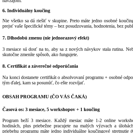
navzájom.
6. Individuálny koučing
Nie všetko sa dá riešiť v skupine. Preto máte jedno osobné koučing
prejsť vaše špecifické témy – bez posudzovania, hodnotenia, bez publ
7. Dlhodobú zmenu (nie jednorazový efekt)
3 mesiace sú dosť na to, aby sa z nových návykov stala rutina. Ne
skutočne zmeníte spôsob, ako fungujete.
8. Certifikát a záverečné odporúčania
Na konci dostanete certifikát o absolvovaní programu + osobné odpor
tým ďalej, kam sa posunúť, čo ešte rozvíjať.
OBSAH PROGRAMU (ČO VÁS ČAKÁ)
Časová os: 3 mesiace, 5 workshopov + 1 koučing
Program beží 3 mesiace. Každý mesiac máte 1-2 online worksh
hodinách, plus priebežne pracujete na malých výzvach a úlohác
priebehu programu máte jedno individuálne koučingové stretnutie (