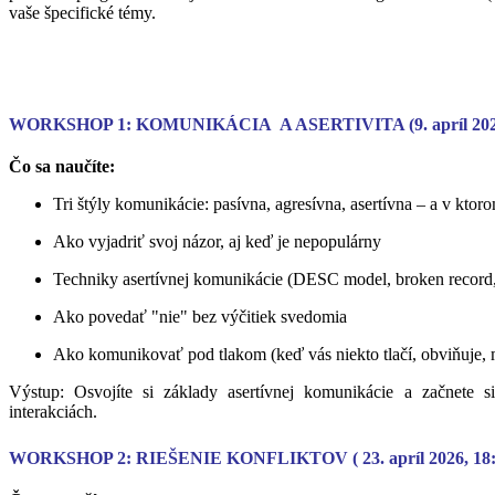
vaše špecifické témy.
WORKSHOP 1: KOMUNIKÁCIA A ASERTIVITA (9. apríl 2026, 1
Čo sa naučíte:
Tri štýly komunikácie: pasívna, agresívna, asertívna – a v ktoro
Ako vyjadriť svoj názor, aj keď je nepopulárny
Techniky asertívnej komunikácie (DESC model, broken record,
Ako povedať "nie" bez výčitiek svedomia
Ako komunikovať pod tlakom (keď vás niekto tlačí, obviňuje, 
Výstup: Osvojíte si základy asertívnej komunikácie a začnete s
interakciách.
WORKSHOP 2: RIEŠENIE KONFLIKTOV ( 23. apríl 2026, 18:30