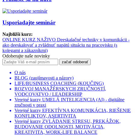
Usporiadajte seminár
Najbližší kurz:
ONLINE KURZ NAŽIVO Deeskalačné techniky v komunikácii -
ako deeskalovať a zvládnuť napätú situáciu na pracovisku (s
kolegami a zákazníkmi)
Odoberajte naše novinky
začať odoberať
O nás
BLOG (zaujímavosti a názory)
LIFE/BUSINESS COACHING (KOUČING)
ROZVOJ MANAŽÉRSKYCH ZRUČNOSTÍ,
VODCOVATVO / LEADERSHIP
Verejné kurzy UMELÁ INTELIGENCIA (AI) - digitálne
zručnosti v praxi
Verejné kurzy EFEKTÍVNA KOMUNIKÁCIA, RIEŠENIE
KONFLIKTOV, ASERTIVITA
Verejné kurzy ZVLÁDANIE STRESU, PREKÁŽOK,
BUDOVANIE ODOLNOSTI, MOTIVÁCIA,
KREATIVITA, WORK-LIFE BALANCE